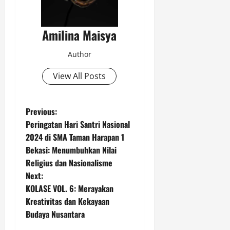
Amilina Maisya
Author
View All Posts
P
Previous:
Peringatan Hari Santri Nasional
o
2024 di SMA Taman Harapan 1
Bekasi: Menumbuhkan Nilai
s
Religius dan Nasionalisme
t
Next:
KOLASE VOL. 6: Merayakan
n
Kreativitas dan Kekayaan
Budaya Nusantara
a