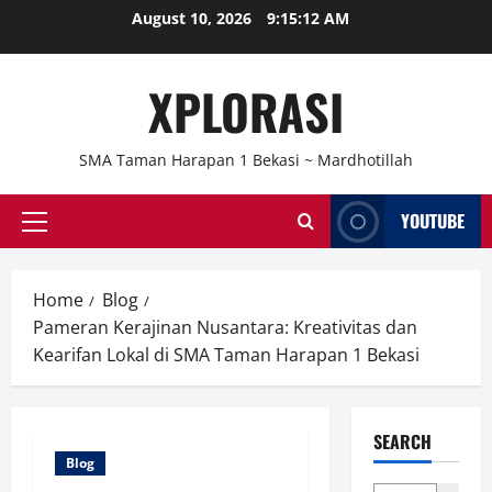
Skip
August 10, 2026
9:15:13 AM
to
content
XPLORASI
SMA Taman Harapan 1 Bekasi ~ Mardhotillah
YOUTUBE
Primary
Menu
Home
Blog
Pameran Kerajinan Nusantara: Kreativitas dan
Kearifan Lokal di SMA Taman Harapan 1 Bekasi
SEARCH
Blog