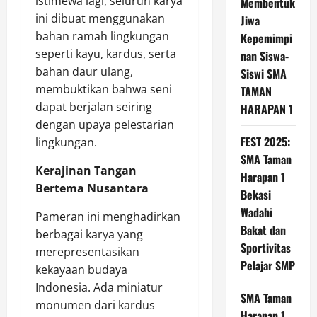
istimewa lagi, seluruh karya
Membentuk
ini dibuat menggunakan
Jiwa
bahan ramah lingkungan
Kepemimpi
seperti kayu, kardus, serta
nan Siswa-
bahan daur ulang,
Siswi SMA
membuktikan bahwa seni
TAMAN
dapat berjalan seiring
HARAPAN 1
dengan upaya pelestarian
FEST 2025:
lingkungan.
SMA Taman
Kerajinan Tangan
Harapan 1
Bertema Nusantara
Bekasi
Wadahi
Pameran ini menghadirkan
Bakat dan
berbagai karya yang
Sportivitas
merepresentasikan
Pelajar SMP
kekayaan budaya
Indonesia. Ada miniatur
SMA Taman
monumen dari kardus
Harapan 1