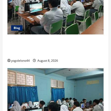
Blog
Persiapkan Masa Depan Unggul! SMA Taman Harapan
1 Gelar Tryout TKA Kolaborasi Bersama Jagoan TPS &
Score99
yogolelono44
August 8, 2026