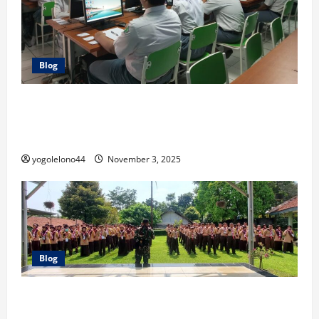
Blog
Jaga Integritas, Ratusan Siswa SMAS Taman Harapan
1 Mulai Laksanakan TKA 2025 dengan Sistem
Pengawas Silang
yogolelono44
November 3, 2025
Blog
Tamhar Leadership Camp 2025: Membentuk Jiwa
Kepemimpinan Siswa-Siswi SMA TAMAN HARAPAN 1