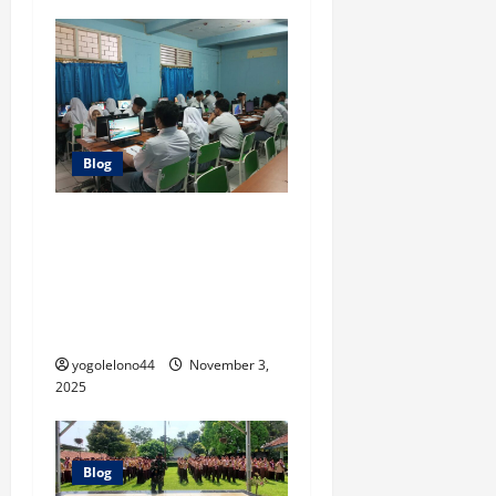
Blog
Jaga Integritas, Ratusan
Siswa SMAS Taman Harapan
1 Mulai Laksanakan TKA
2025 dengan Sistem
Pengawas Silang
yogolelono44
November 3,
2025
Blog