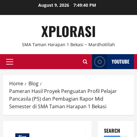
Skip
August 9, 2026
7:49:41 PM
to
content
XPLORASI
SMA Taman Harapan 1 Bekasi ~ Mardhotillah
YOUTUBE
Primary
Menu
Home
Blog
Pameran Hasil Proyek Penguatan Profil Pelajar
Pancasila (P5) dan Pembagian Rapor Mid
Semester di SMA Taman Harapan 1 Bekasi
SEARCH
Blog