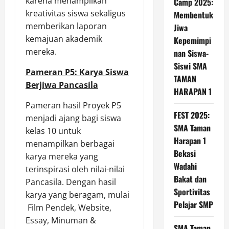
karena menampilkan
Camp 2025:
kreativitas siswa sekaligus
Membentuk
memberikan laporan
Jiwa
kemajuan akademik
Kepemimpi
mereka.
nan Siswa-
Siswi SMA
Pameran P5: Karya Siswa
TAMAN
Berjiwa Pancasila
HARAPAN 1
Pameran hasil Proyek P5
FEST 2025:
menjadi ajang bagi siswa
SMA Taman
kelas 10 untuk
Harapan 1
menampilkan berbagai
Bekasi
karya mereka yang
Wadahi
terinspirasi oleh nilai-nilai
Bakat dan
Pancasila. Dengan hasil
Sportivitas
karya yang beragam, mulai
Pelajar SMP
Film Pendek, Website,
Essay, Minuman &
SMA Taman