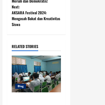
Meriah dan Demokratis!
s
Next:
t
AKSARA Festival 2024:
Mengasah Bakat dan Kreativitas
n
Siswa
a
v
RELATED STORIES
i
g
a
t
Blog
i
Persiapkan Masa Depan
o
Unggul! SMA Taman