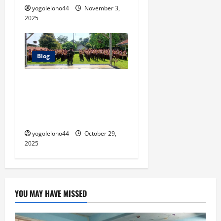
yogolelono44
November 3,
2025
Blog
Tamhar Leadership Camp
2025: Membentuk Jiwa
Kepemimpinan Siswa-Siswi
SMA TAMAN HARAPAN 1
yogolelono44
October 29,
2025
YOU MAY HAVE MISSED