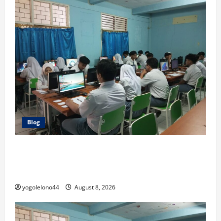
Blog
Persiapkan Masa Depan Unggul! SMA Taman Harapan
1 Gelar Tryout TKA Kolaborasi Bersama Jagoan TPS &
Score99
yogolelono44
August 8, 2026