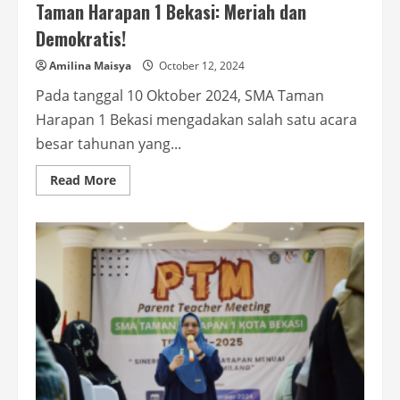
Taman Harapan 1 Bekasi: Meriah dan
Demokratis!
Amilina Maisya
October 12, 2024
Pada tanggal 10 Oktober 2024, SMA Taman
Harapan 1 Bekasi mengadakan salah satu acara
besar tahunan yang...
Read
Read More
more
about
Kegiatan
Pemilihan
OSIS
&
MPK
di
SMA
Taman
Harapan
1
Bekasi:
Meriah
dan
Demokratis!