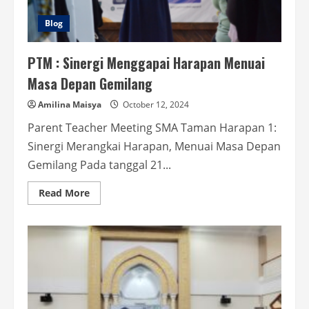
Blog
PTM : Sinergi Menggapai Harapan Menuai
Masa Depan Gemilang
Amilina Maisya
October 12, 2024
Parent Teacher Meeting SMA Taman Harapan 1:
Sinergi Merangkai Harapan, Menuai Masa Depan
Gemilang Pada tanggal 21...
Read
Read More
more
about
PTM
:
Sinergi
Menggapai
Harapan
Menuai
Masa
Depan
Gemilang