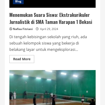
Blog
Menemukan Suara Siswa: Ekstrakurikuler
Jurnalistik di SMA Taman Harapan 1 Bekasi
Nafisa Fitriani
April 29, 2024
Di tengah kebisingan sekolah yang riuh, ada
sebuah kelompok siswa yang bekerja di
belakang layar untuk mengeksplorasi...
Read
Read More
more
about
Menemukan
Suara
Siswa:
Ekstrakurikuler
Jurnalistik
di
SMA
Taman
Harapan
1
Bekasi