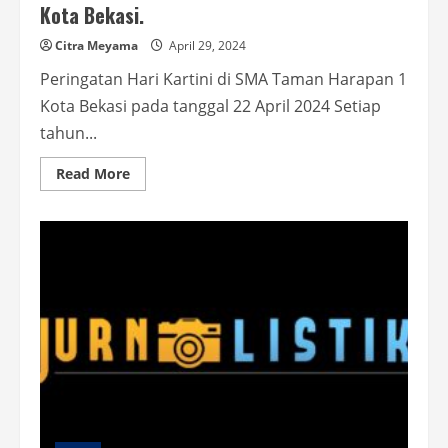
Kota Bekasi.
Citra Meyama
April 29, 2024
Peringatan Hari Kartini di SMA Taman Harapan 1
Kota Bekasi pada tanggal 22 April 2024 Setiap
tahun...
Read
Read More
more
about
Menelusuri
Jejak
Perjuangan
Kartini:
Inspirasi
dan
Refleksi
SMA
Taman
Harapan
1
Kota
Bekasi.