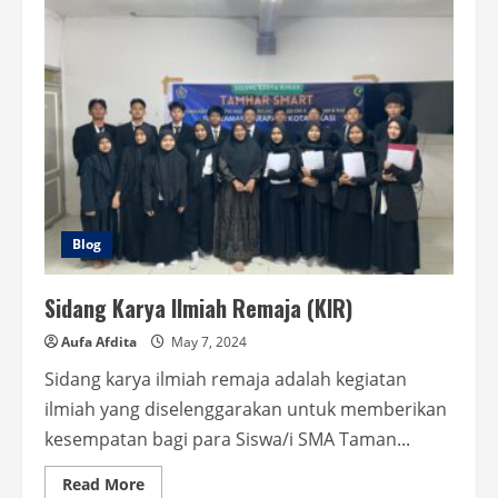
Nabi:
Inspirasi
untuk
Generasi
Tangguh
dan
Berakhlak
di
SMA
Taman
Harapan
1
Blog
Sidang Karya Ilmiah Remaja (KIR)
Aufa Afdita
May 7, 2024
Sidang karya ilmiah remaja adalah kegiatan
ilmiah yang diselenggarakan untuk memberikan
kesempatan bagi para Siswa/i SMA Taman...
Read
Read More