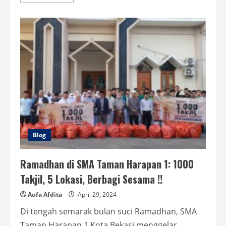
more
about
Sidang
Karya
Ilmiah
Remaja
(KIR)
Blog
Ramadhan di SMA Taman Harapan 1: 1000
Takjil, 5 Lokasi, Berbagi Sesama !!
Aufa Afdita
April 29, 2024
Di tengah semarak bulan suci Ramadhan, SMA
Taman Harapan 1 Kota Bekasi menggelar