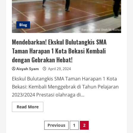
Blog
Mendebarkan! Ekskul Bulutangkis SMA
Taman Harapan 1 Kota Bekasi Kembali
dengan Gebrakan Hebat!
Aisyah Syam
April 29, 2024
Ekskul Bulutangkis SMA Taman Harapan 1 Kota
Bekasi: Kembali Menggebrak di Tahun Pelajaran
2023/2024 Prestasi olahraga di...
Read
Read More
more
about
Mendebarkan!
Ekskul
Posts
Previous
1
2
Bulutangkis
SMA