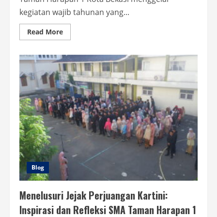
kegiatan wajib tahunan yang...
Read
Read More
more
about
Ramadhan
di
SMA
Taman
Harapan
1:
1000
Takjil,
5
Lokasi,
Berbagi
Sesama
!!
Blog
Menelusuri Jejak Perjuangan Kartini:
Inspirasi dan Refleksi SMA Taman Harapan 1