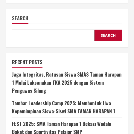
Taman
pagination
Harapan
1
Kota
SEARCH
Bekasi
Kembali
dengan
Gebrakan
SEARCH
Hebat!
RECENT POSTS
Jaga Integritas, Ratusan Siswa SMAS Taman Harapan
1 Mulai Laksanakan TKA 2025 dengan Sistem
Pengawas Silang
Tamhar Leadership Camp 2025: Membentuk Jiwa
Kepemimpinan Siswa-Siswi SMA TAMAN HARAPAN 1
FEST 2025: SMA Taman Harapan 1 Bekasi Wadahi
Bakat dan Sportivitas Pelajar SMP