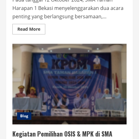
Harapan 1 Bekasi menyelenggarakan dua acara
penting yang berlangsung bersamaan,...
Read
Read More
more
about
Pameran
Hasil
Proyek
Penguatan
Profil
Pelajar
Pancasila
(P5)
dan
Pembagian
Rapor
Mid
Semester
di
SMA
Taman
Harapan
1
Blog
Bekasi
Kegiatan Pemilihan OSIS & MPK di SMA