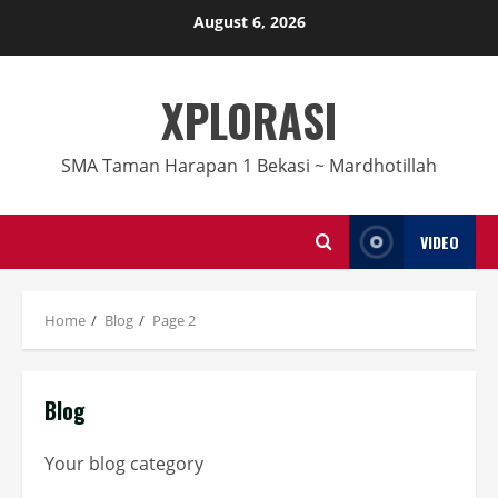
Skip
August 6, 2026
to
content
XPLORASI
SMA Taman Harapan 1 Bekasi ~ Mardhotillah
VIDEO
Home
Blog
Page 2
Blog
Your blog category